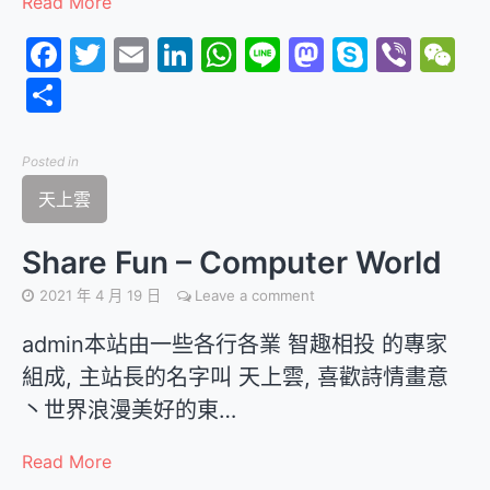
Read More
Facebook
Twitter
Email
LinkedIn
WhatsApp
Line
Mastodon
Skype
Vibe
W
分
享
Posted in
天上雲
Share Fun – Computer World
2021 年 4 月 19 日
Leave a comment
admin本站由一些各行各業 智趣相投 的專家
組成, 主站長的名字叫 天上雲, 喜歡詩情畫意
丶世界浪漫美好的東…
Read More