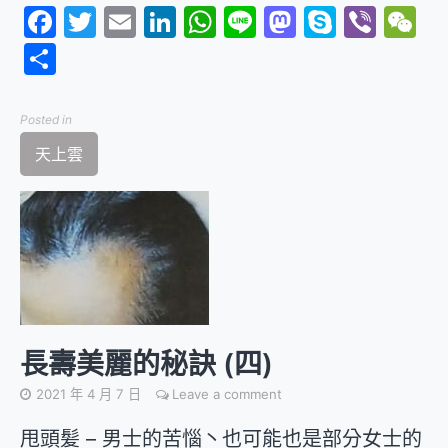
Facebook
Twitter
Email
LinkedIn
WhatsApp
Line
Mastodon
Skype
Vibe
W
分
享
Posted in
天上雲
長壽美麗的秘訣 (四)
2021 年 4 月 7 日
Leave a comment
甩頭髪 – 男士的苦惱丶也可能也是部分女士的