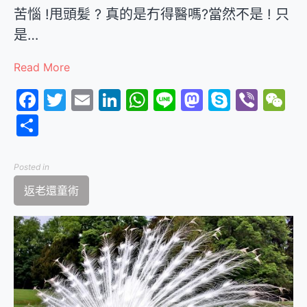
苦惱 !甩頭髪 ? 真的是冇得醫嗎?當然不是 ! 只
是…
Read More
Facebook
Twitter
Email
LinkedIn
WhatsApp
Line
Mastodon
Skype
Vibe
W
分
享
Posted in
返老還童術