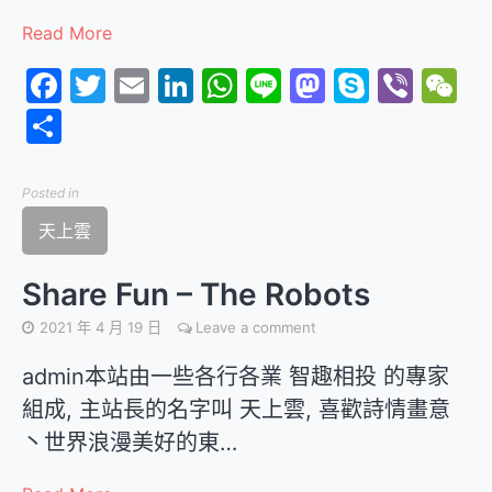
Read More
Facebook
Twitter
Email
LinkedIn
WhatsApp
Line
Mastodon
Skype
Vibe
W
分
享
Posted in
天上雲
Share Fun – The Robots
2021 年 4 月 19 日
Leave a comment
admin本站由一些各行各業 智趣相投 的專家
組成, 主站長的名字叫 天上雲, 喜歡詩情畫意
丶世界浪漫美好的東…