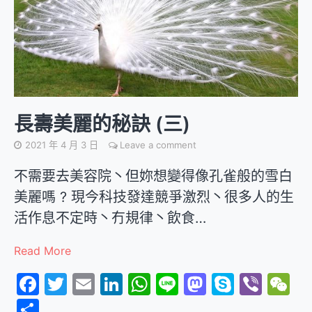
長壽美麗的秘訣 (三)
2021 年 4 月 3 日
Leave a comment
不需要去美容院丶但妳想變得像孔雀般的雪白
美麗嗎 ? 現今科技發達競爭激烈丶很多人的生
活作息不定時丶冇規律丶飲食…
Read More
Facebook
Twitter
Email
LinkedIn
WhatsApp
Line
Mastodon
Skype
Vibe
W
分