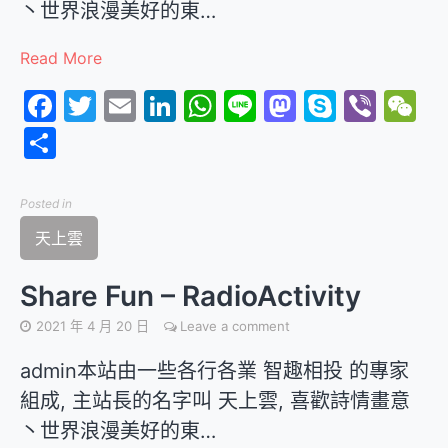
丶世界浪漫美好的東…
Read More
Facebook
Twitter
Email
LinkedIn
WhatsApp
Line
Mastodon
Skype
Vibe
W
分
享
Posted in
天上雲
Share Fun – RadioActivity
2021 年 4 月 20 日
Leave a comment
admin本站由一些各行各業 智趣相投 的專家
組成, 主站長的名字叫 天上雲, 喜歡詩情畫意
丶世界浪漫美好的東…