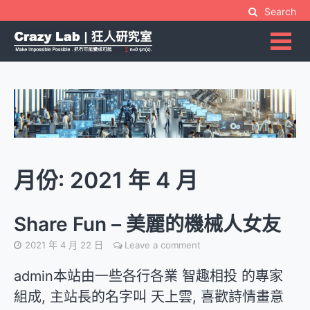
Skip
Search
to
content
Make Impossible Possible | 把冇可能變成可能
Crazy Lab | 狂人硏究室
月份:
2021 年 4 月
Share Fun – 美麗的機械人女友
2021 年 4 月 22 日
Leave a comment
admin本站由一些各行各業 智趣相投 的專家
組成, 主站長的名字叫 天上雲, 喜歡詩情畫意