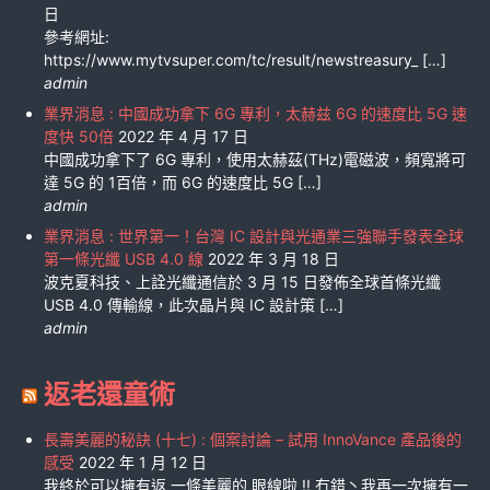
日
參考網址:
https://www.mytvsuper.com/tc/result/newstreasury_ […]
admin
業界消息 : 中國成功拿下 6G 專利，太赫兹 6G 的速度比 5G 速
度快 50倍
2022 年 4 月 17 日
中國成功拿下了 6G 專利，使用太赫茲(THz)電磁波，頻寬將可
達 5G 的 1百倍，而 6G 的速度比 5G […]
admin
業界消息 : 世界第一！台灣 IC 設計與光通業三強聯手發表全球
第一條光纖 USB 4.0 線
2022 年 3 月 18 日
波克夏科技、上詮光纖通信於 3 月 15 日發佈全球首條光纖
USB 4.0 傳輸線，此次晶片與 IC 設計策 […]
admin
返老還童術
長壽美麗的秘訣 (十七) : 個案討論 – 試用 InnoVance 產品後的
感受
2022 年 1 月 12 日
我終於可以擁有返 一條美麗的 眼線啦 !! 冇錯丶我再一次擁有一