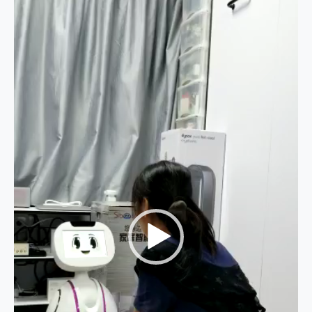
訊
播
放
器