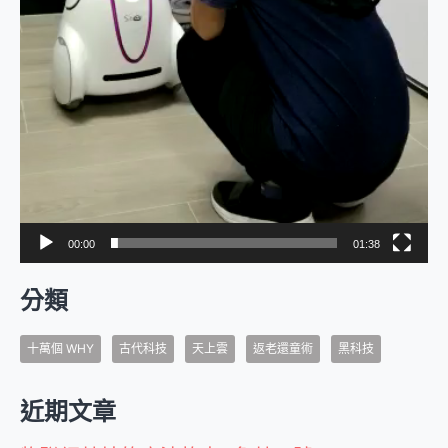
00:00
01:38
分類
十萬個 WHY
古代科技
天上雲
返老還童術
黑科技
近期文章