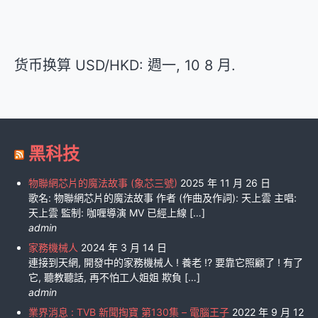
货币换算
USD/HKD
: 週一, 10 8 月.
黑科技
物聯網芯片的魔法故事 (象芯三號)
2025 年 11 月 26 日
歌名: 物聯網芯片的魔法故事 作者 (作曲及作詞): 天上雲 主唱:
天上雲 監制: 咖喱導演 MV 已經上線 […]
admin
家務機械人
2024 年 3 月 14 日
連接到天網, 開發中的家務機械人 ! 養老 !? 要靠它照顧了 ! 有了
它, 聽教聽話, 再不怕工人姐姐 欺負 […]
admin
業界消息 : TVB 新聞掏寶 第130集 – 電腦王子
2022 年 9 月 12