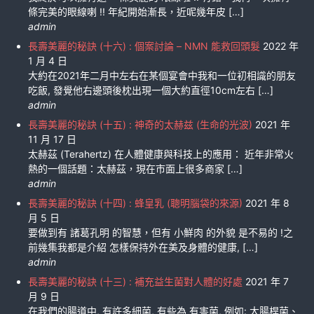
條完美的眼線喇 !! 年紀開始漸長，近呢幾年皮 […]
admin
長壽美麗的秘訣 (十六) : 個案討論 – NMN 能救回頭髮
2022 年
1 月 4 日
大約在2021年二月中左右在某個宴會中我和一位初相識的朋友
吃飯, 發覺他右邊頭後枕出現一個大約直徑10cm左右 […]
admin
長壽美麗的秘訣 (十五) : 神奇的太赫兹 (生命的光波)
2021 年
11 月 17 日
太赫茲 (Terahertz) 在人體健康與科技上的應用： 近年非常火
熱的一個話題：太赫茲，現在市面上很多商家 […]
admin
長壽美麗的秘訣 (十四) : 蜂皇乳 (聰明腦袋的來源)
2021 年 8
月 5 日
要做到有 諸葛孔明 的智慧，但有 小鮮肉 的外貌 是不易的 !之
前幾集我都是介紹 怎樣保持外在美及身體的健康, […]
admin
長壽美麗的秘訣 (十三) : 補充益生菌對人體的好處
2021 年 7
月 9 日
在我們的腸道中, 有許多細菌, 有些為 有害菌, 例如: 大腸桿菌、