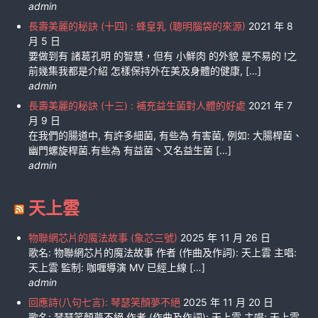
admin
長壽美麗的秘訣 (十四) : 蜂皇乳 (聰明腦袋的來源)
2021 年 8
月 5 日
要做到有 諸葛孔明 的智慧，但有 小鮮肉 的外貌 是不易的 !之
前幾集我都是介紹 怎樣保持外在美及身體的健康, […]
admin
長壽美麗的秘訣 (十三) : 補充益生菌對人體的好處
2021 年 7
月 9 日
在我們的腸道中, 有許多細菌, 有些為 有害菌, 例如: 大腸桿菌、
幽門螺旋桿菌.有些為 有益菌丶又名益生菌 […]
admin
天上雲
物聯網芯片的魔法故事 (象芯三號)
2025 年 11 月 26 日
歌名: 物聯網芯片的魔法故事 作者 (作曲及作詞): 天上雲 主唱:
天上雲 監制: 咖喱導演 MV 已經上線 […]
admin
回應詩(八句七言): 琴瑟笑顏夢不絕
2025 年 11 月 20 日
歌名: 琴瑟笑顏夢不絕 作者 (作曲及作詞): 天上雲 主唱: 天上雲