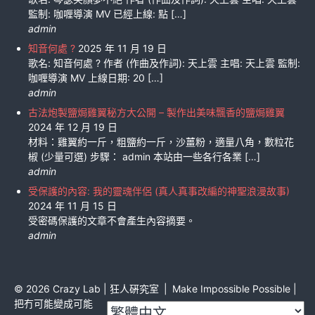
監制: 咖喱導演 MV 已經上線: 點 […]
admin
知音何處 ?
2025 年 11 月 19 日
歌名: 知音何處 ? 作者 (作曲及作詞): 天上雲 主唱: 天上雲 監制:
咖喱導演 MV 上線日期: 20 […]
admin
古法炮製鹽焗雞翼秘方大公開 – 製作出美味飄香的鹽焗雞翼
2024 年 12 月 19 日
材料：雞翼約一斤，粗鹽約一斤，沙薑粉，適量八角，數粒花
椒 (少量可選) 步驟： admin 本站由一些各行各業 […]
admin
受保護的內容: 我的靈魂伴侶 (真人真事改編的神聖浪漫故事)
2024 年 11 月 15 日
受密碼保護的文章不會產生內容摘要。
admin
©
2026
Crazy Lab | 狂人硏究室
|
Make Impossible Possible |
把冇可能變成可能