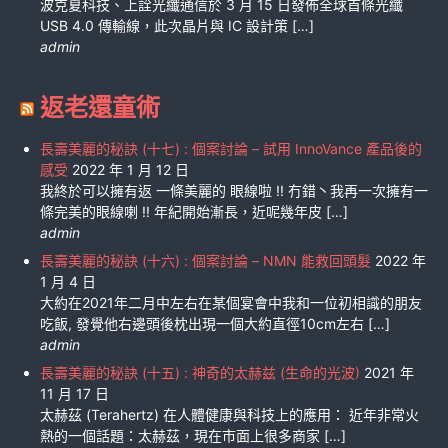
波克夏科技、上詮光纖通信於 3 月 15 日發佈全球首條光纖
USB 4.0 傳輸線，此次晶片與 IC 設計策 […]
admin
返老還童術
長壽美麗的秘訣 (十七) : 個案討論 – 試用 InnoVance 產品後的
感受
2022 年 1 月 12 日
我終於可以擁有返 一條美麗的 眼線啦 !! 冇錯丶我再一次擁有一
條完美的眼線喇 !! 年紀開始漸長，近呢幾年皮 […]
admin
長壽美麗的秘訣 (十六) : 個案討論 – NMN 能救回頭髮
2022 年
1 月 4 日
大約在2021年二月中左右在某個宴會中我和一位初相識的朋友
吃飯, 發覺他右邊頭後枕出現一個大約直徑10cm左右 […]
admin
長壽美麗的秘訣 (十五) : 神奇的太赫兹 (生命的光波)
2021 年
11 月 17 日
太赫茲 (Terahertz) 在人體健康與科技上的應用： 近年非常火
熱的一個話題：太赫茲，現在市面上很多商家 […]