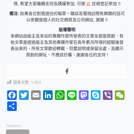
得, 希望大家繼續支持及踴躍參加, 可按
此
註冊登記參加 !!
備注:
如果各位對我過往的報章丶雜誌及電視訪問有興趣的話可
以參觀我個人的社交網頁及公司網站, 謝謝 !!
版權聲明
本網站由版主及本站的專欄作家所發表的文章全部是原創、有
些文章是經過版主及其他專欄作家在長年累月所得的經驗後發
表出來的、所有文章歡迎轉載、但要説明或保留出處、及顯示
原創的網址、不應該抄襲、謝謝各位的支持 !
觀看次數:
1,353
Facebook
Twitter
Email
LinkedIn
WhatsApp
Line
Mastodon
Skype
Vibe
W
分
享
Posted in