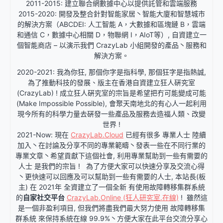
2011-2015: 建立聯合網數據中心以提供託管和雲端服務
2015-2020: 開發及整合針對智能家居丶智能大廈和智慧城市
的解決方案（ABCDEI: 人工智能 A，大數據和區塊鏈 B，雲端
和通信 C，數據中心相關 D，物聯網 I，AIoT等）, 自資建立一
個智能商店 – 以演示我們 CrazyLab 小組開發的產品丶服務和
解決方案。
2020-2021: 我為你狂, 那個你字是指科學, 那個狂字是指熱誠,
為了推動科技的發展、版主在香港自資建立狂人硏究室
(CrazyLab) ! 成立狂人硏究室的宗旨是希望把冇可能變成可能
(Make Impossible Possible), 會聚天南地北的有心人一起利用
現今所有的科學力量去硏發一些產品及服務去造福人類、改變
世界 !
2021-Now: 現在
CrazyLab.Cloud
已經有很多 專業人士 陸續
加入丶在討論及分享不同的專業範疇丶發表一些在不同行業的
專業文章丶希望貢獻下這個社會, 利用專業幫助到一些有需要的
人士 是我們的宗旨 ! 為了方便大家可以快速分享及交流心得
丶更快速可以回應及可以幫助到一些有需要的人士, 本站長(板
主) 在 2021年 全資建立了一個全新 有使用故障轉移集群系統
的
自家社交平台
CrazyLab.Online (狂人研究室.在線)
! 雖然這
是一個非盈利項目, 但我們將盡我們最大努力使用 故障轉移集
群系統 來保持系統在線 99.9%丶方便大家在此平台交流分享心