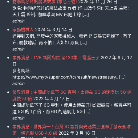
物聯網芯片的魔法故事 (象芯三號)
2025 年 11 月 26 日
歌名: 物聯網芯片的魔法故事 作者 (作曲及作詞): 天上雲 主唱:
天上雲 監制: 咖喱導演 MV 已經上線 […]
admin
家務機械人
2024 年 3 月 14 日
連接到天網, 開發中的家務機械人 ! 養老 !? 要靠它照顧了 ! 有了
它, 聽教聽話, 再不怕工人姐姐 欺負 […]
admin
業界消息 : TVB 新聞掏寶 第130集 – 電腦王子
2022 年 9 月 12
日
參考網址:
https://www.mytvsuper.com/tc/result/newstreasury_ […]
admin
業界消息 : 中國成功拿下 6G 專利，太赫兹 6G 的速度比 5G 速
度快 50倍
2022 年 4 月 17 日
中國成功拿下了 6G 專利，使用太赫茲(THz)電磁波，頻寬將可
達 5G 的 1百倍，而 6G 的速度比 5G […]
admin
業界消息 : 世界第一！台灣 IC 設計與光通業三強聯手發表全球
第一條光纖 USB 4.0 線
2022 年 3 月 18 日