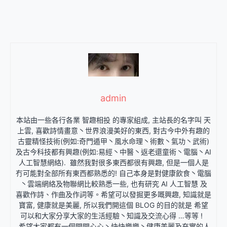
admin
本站由一些各行各業 智趣相投 的專家組成, 主站長的名字叫 天
上雲, 喜歡詩情畫意丶世界浪漫美好的東西, 對古今中外有趣的
古靈精怪技術(例如:奇門遁甲丶風水命理丶術數丶氣功丶武術)
及古今科技都有興趣(例如:易經丶中醫丶返老還童術丶電腦丶AI
人工智慧網絡). 雖然我對很多東西都很有興趣, 但是一個人是
冇可能對全部所有東西都熟悉的! 自己本身是對健康飲食丶電腦
丶雲端網絡及物聯網比較熟悉一些, 也有研究 AI 人工智慧 及
喜歡作詩、作曲及作詞等。希望可以發掘更多嘅興趣, 知識就是
寶富, 健康就是美麗, 所以我們開這個 BLOG 的目的就是 希望
可以和大家分享大家的生活經驗丶知識及交流心得 …等等 !
希望大家都有一個開開心心丶快快樂樂丶健康美麗及充實的人